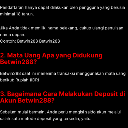
Pendaftaran hanya dapat dilakukan oleh pengguna yang berusia
minimal 18 tahun.
Jika Anda tidak memiliki nama belakang, cukup ulangi penulisan
nama depan.
Contoh: Betwin288 Betwin288
2. Mata Uang Apa yang Didukung
Betwin288?
Betwin288 saat ini menerima transaksi menggunakan mata uang
berikut: Rupiah (IDR)
3. Bagaimana Cara Melakukan Deposit di
Akun Betwin288?
Sebelum mulai bermain, Anda perlu mengisi saldo akun melalui
salah satu metode deposit yang tersedia, yaitu: