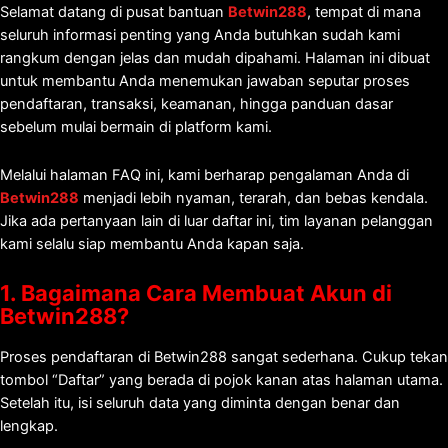
Selamat datang di pusat bantuan
Betwin288
, tempat di mana
seluruh informasi penting yang Anda butuhkan sudah kami
rangkum dengan jelas dan mudah dipahami. Halaman ini dibuat
untuk membantu Anda menemukan jawaban seputar proses
pendaftaran, transaksi, keamanan, hingga panduan dasar
sebelum mulai bermain di platform kami.
Melalui halaman FAQ ini, kami berharap pengalaman Anda di
Betwin288
menjadi lebih nyaman, terarah, dan bebas kendala.
Jika ada pertanyaan lain di luar daftar ini, tim layanan pelanggan
kami selalu siap membantu Anda kapan saja.
1. Bagaimana Cara Membuat Akun di
Betwin288?
Proses pendaftaran di Betwin288 sangat sederhana. Cukup tekan
tombol “Daftar” yang berada di pojok kanan atas halaman utama.
Setelah itu, isi seluruh data yang diminta dengan benar dan
lengkap.