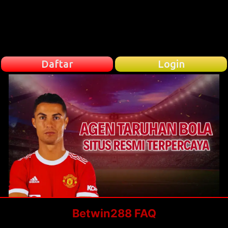
Daftar
Login
Betwin288 FAQ